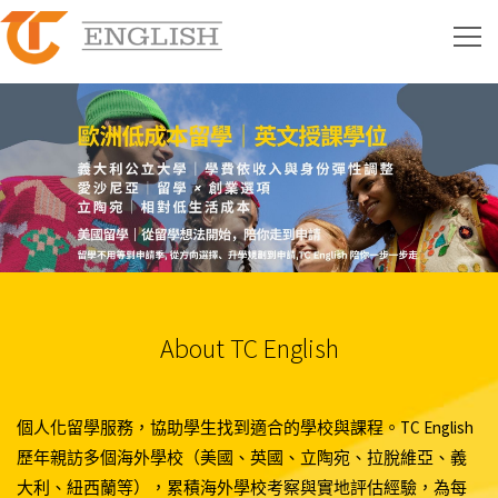
About TC English
個人化留學服務，協助學生找到適合的學校與課程。TC English
歷年親訪多個海外學校（美國、英國、立陶宛、拉脫維亞、義
大利、紐西蘭等），累積海外學校考察與實地評估經驗，為每