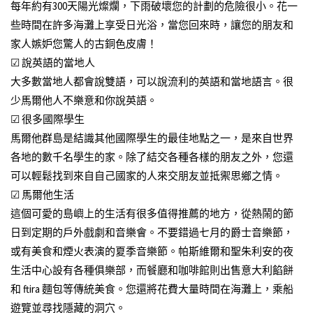
每年約有300天陽光燦爛，下雨破壞您的計劃的危險很小。花一
些時間在許多海灘上享受日光浴，當您回來時，讓您的朋友和
家人嫉妒您驚人的古銅色皮膚！
☑ 說英語的當地人
大多數當地人都會說雙語，可以說流利的英語和當地語言。很
少馬爾他人不樂意和你說英語。
☑ 很多國際學生
馬爾他群島是結識其他國際學生的最佳地點之一，是來自世界
各地的數千名學生的家。除了結交各種各樣的朋友之外，您還
可以輕鬆找到來自自己國家的人來交朋友並抵禦思鄉之情。
☑ 馬爾他生活
這個可愛的島嶼上的生活有很多值得推薦的地方，從熱鬧的節
日到定期的戶外戲劇和音樂會。不要錯過七月的爵士音樂節，
或有美食和煙火表演的夏季音樂節。帕斯維爾和聖朱利安的夜
生活中心設有各種俱樂部，而餐廳和咖啡館則出售意大利餡餅
和 ftira 麵包等傳統美食。您還將花費大量時間在海灘上，乘船
遊覽並尋找隱藏的洞穴。