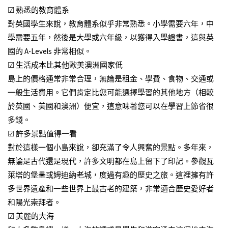
☑ 熟悉的教育體系
對英國學生來說，教育體系似乎非常熟悉。小學需要六年，中
學需要五年，然後是大學或六年級，以獲得入學證書，這與英
國的 A-Levels 非常相似。
☑ 生活成本比其他歐美澳洲國家低
島上的價格通常非常合理，無論是租金、學費、食物、交通或
一般生活費用。它們肯定比您可能選擇學習的其他地方（相較
於英國、美國和澳洲）便宜，這意味著您可以在學習上節省很
多錢。
☑ 許多景點值得一看
對於這樣一個小島來說，卻充滿了令人興奮的景點。多年來，
無論是古代還是現代，許多文明都在島上留下了印記。參觀瓦
萊塔的堡壘或姆迪納老城，度過有趣的歷史之旅。這裡擁有許
多世界遺產和一些世界上最古老的建築，非常適合歷史愛好者
和陽光崇拜者。
☑ 美麗的大海