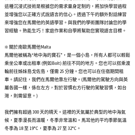
這種沉浸式技術是根據您的需求量身定制的，將加快學習過程
並增強您以正確方式說語言的信心。透過下午的額外對話練習
來增強您在馬爾他的英語學習。與我們的學術團隊討論您的學
習經驗。熟能生巧！家庭作業和自學將幫助您實現語言目標。
❇️ 關於南歐馬爾他Malta
馬爾他被稱為“地中海的寶石”，是一個小島，所有人都可以輕鬆
乘坐公車或出租車 (例如Bolt) 前往不同的地方。您也可以搭乘渡
輪前往姊妹島戈佐島，僅需 25 分鐘。您也可以在住宿期間租
車。請記住，我們在馬爾他靠左行駛。(馬爾他的駕駛方向與英
屬各國一樣，係在左方，對於習慣右方行駛的駕駛習慣，如台
灣，則需留意。)
我們擁有超過 300 天的晴天。這裡的天氣屬於典型的地中海氣
候，夏季漫長而溫暖，冬季非常溫和。馬耳他的平均季節氣溫
冬季為 18 至 19°C，夏季為 27 至 32°C。