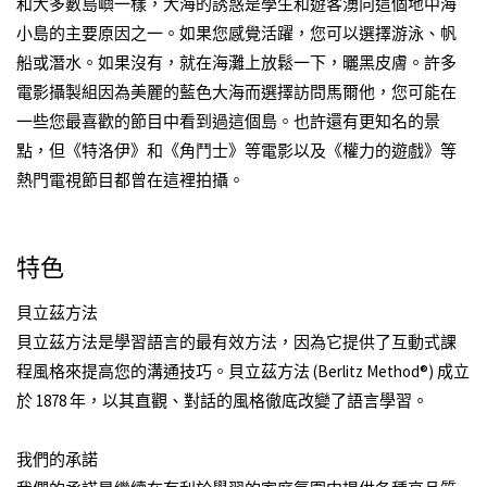
和大多數島嶼一樣，大海的誘惑是學生和遊客湧向這個地中海
小島的主要原因之一。如果您感覺活躍，您可以選擇游泳、帆
船或潛水。如果沒有，就在海灘上放鬆一下，曬黑皮膚。許多
電影攝製組因為美麗的藍色大海而選擇訪問馬爾他，您可能在
一些您最喜歡的節目中看到過這個島。也許還有更知名的景
點，但《特洛伊》和《角鬥士》等電影以及《權力的遊戲》等
熱門電視節目都曾在這裡拍攝。
特色
貝立茲方法
貝立茲方法是學習語言的最有效方法，因為它提供了互動式課
程風格來提高您的溝通技巧。貝立茲方法 (Berlitz Method®) 成立
於 1878 年，以其直觀、對話的風格徹底改變了語言學習。
我們的承諾