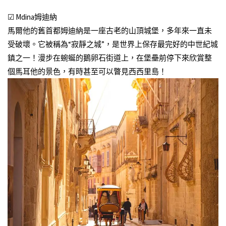
☑ Mdina姆迪納
馬爾他的舊首都姆迪納是一座古老的山頂城堡，多年來一直未
受破壞。它被稱為“寂靜之城”，是世界上保存最完好的中世紀城
鎮之一！漫步在蜿蜒的鵝卵石街道上，在堡壘前停下來欣賞整
個馬耳他的景色，有時甚至可以瞥見西西里島！