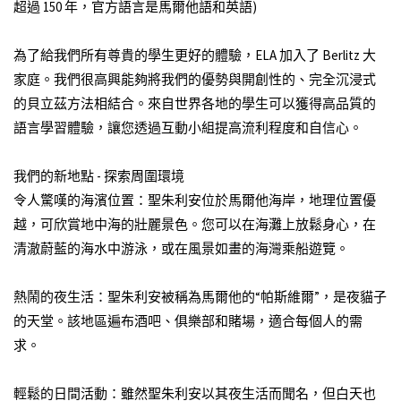
超過 150 年，官方語言是馬爾他語和英語)
為了給我們所有尊貴的學生更好的體驗，ELA 加入了 Berlitz 大
家庭。我們很高興能夠將我們的優勢與開創性的、完全沉浸式
的貝立茲方法相結合。來自世界各地的學生可以獲得高品質的
語言學習體驗，讓您透過互動小組提高流利程度和自信心。
我們的新地點 - 探索周圍環境
令人驚嘆的海濱位置：聖朱利安位於馬爾他海岸，地理位置優
越，可欣賞地中海的壯麗景色。您可以在海灘上放鬆身心，在
清澈蔚藍的海水中游泳，或在風景如畫的海灣乘船遊覽。
熱鬧的夜生活：聖朱利安被稱為馬爾他的“帕斯維爾”，是夜貓子
的天堂。該地區遍布酒吧、俱樂部和賭場，適合每個人的需
求。
輕鬆的日間活動：雖然聖朱利安以其夜生活而聞名，但白天也